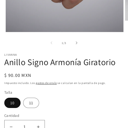
Ab
e
m
Abrir
2
elemento
e
multimedia
de
1
/
3
u
1
v
en
m
LIVANNA
una
Anillo Signo Armonía Giratorio
ventana
modal
Precio
$ 90.00 MXN
habitual
Impuesto incluido. Los
gastos de envío
se calculan en la pantalla de pago.
Talla
10
11
Cantidad