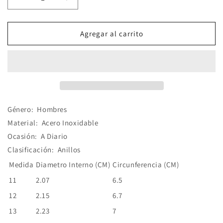
Reducir
Aumentar
cantidad
cantidad
para
para
Anillo
Anillo
Agregar al carrito
Signo
Signo
Armonía
Armonía
Giratorio
Giratorio
Género:
Hombres
Material:
Acero Inoxidable
Ocasión:
A Diario
Clasificación:
Anillos
Medida
Diametro Interno (CM)
Circunferencia (CM)
11
2.07
6.5
12
2.15
6.7
13
2.23
7