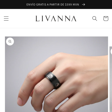
Ir
ENVÍO GRATIS A PARTIR DE $599 MXN
directamente
al contenido
Carrito
Ir
directamente
a la
información
del producto