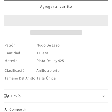
para
para
Anillo
Anillo
Agregar al carrito
Moño
Moño
Ajustable
Ajustable
Plata
Plata
Esterlina
Esterlina
S925
S925
Patrón
Nudo De Lazo
Cantidad
1 Pieza
Material
Plata De Ley 925
Clasificación
Anillo abierto
Tamaño Del Anillo
Talla Única
Envío
Compartir