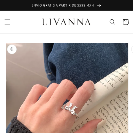
Ir
ENVÍO GRATIS A PARTIR DE $599 MXN
directamente
al contenido
Carrito
Ir
directamente
a la
información
del producto