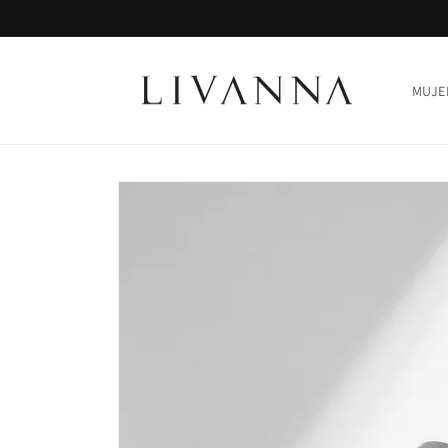
Ir
directamente
al contenido
MUJE
Ir
directamente
a la
información
del producto