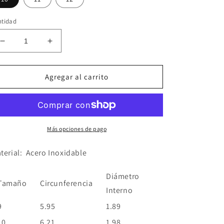
ntidad
Reducir
Aumentar
cantidad
cantidad
para
para
Anillo
Anillo
Agregar al carrito
Letras
Letras
Plateado
Plateado
Más opciones de pago
terial
:
Acero Inoxidable
Diámetro
Tamaño
Circunferencia
Interno
9
5.95
1.89
10
6.21
1.98