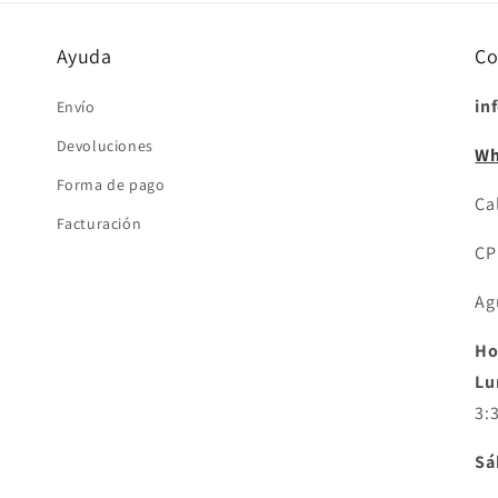
Ayuda
Co
in
Envío
Devoluciones
Wh
Forma de pago
Cal
Facturación
CP
Ag
Ho
Lu
3:
Sá