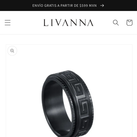
Ir
ENVÍO GRATIS A PARTIR DE $599 MXN
directamente
al contenido
Carrito
Ir
directamente
a la
información
del producto