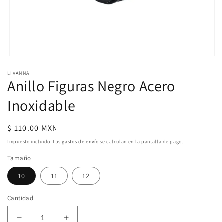
Abrir
elemento
LIVANNA
multimedia
Anillo Figuras Negro Acero
1
en
una
Inoxidable
ventana
modal
Precio
$ 110.00 MXN
habitual
Impuesto incluido. Los
gastos de envío
se calculan en la pantalla de pago.
Tamaño
10
11
12
Cantidad
Reducir
Aumentar