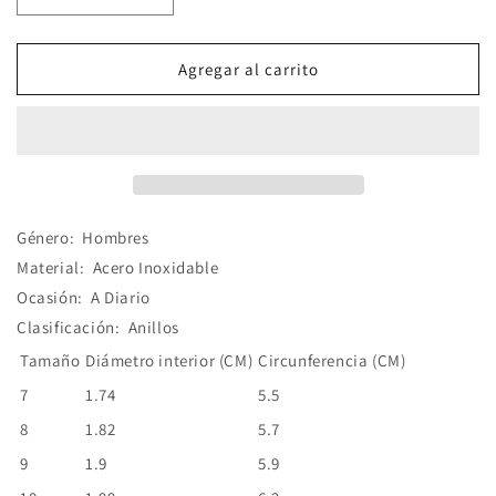
cantidad
cantidad
para
para
Anillo
Anillo
Agregar al carrito
Figuras
Figuras
Negro
Negro
Acero
Acero
Inoxidable
Inoxidable
Género:
Hombres
Material:
Acero Inoxidable
Ocasión:
A Diario
Clasificación:
Anillos
Tamaño
Diámetro interior (CM)
Circunferencia (CM)
7
1.74
5.5
8
1.82
5.7
9
1.9
5.9