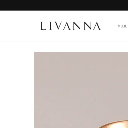
Ir
directamente
al contenido
MUJE
Ir
directamente
a la
información
del producto