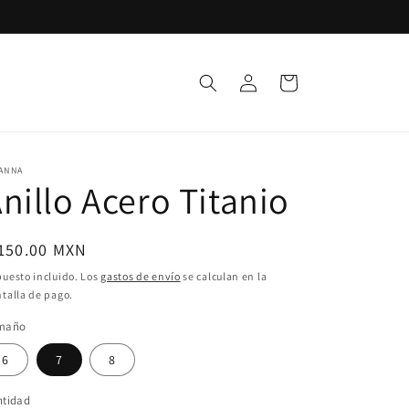
Iniciar
Carrito
sesión
ANNA
nillo Acero Titanio
ecio
 150.00 MXN
bitual
uesto incluido. Los
gastos de envío
se calculan en la
talla de pago.
maño
6
7
8
ntidad