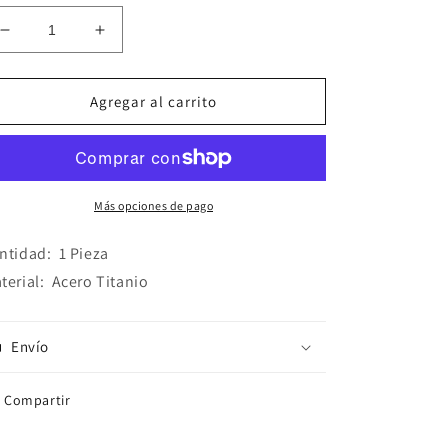
Reducir
Aumentar
cantidad
cantidad
para
para
Anillo
Anillo
Agregar al carrito
Acero
Acero
Titanio
Titanio
Más opciones de pago
ntidad
:
1 Pieza
terial
:
Acero Titanio
Envío
Compartir