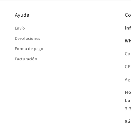
ventana
modal
Ayuda
Co
in
Envío
Devoluciones
Wh
Forma de pago
Cal
Facturación
CP
Ag
Ho
Lu
3:
Sá