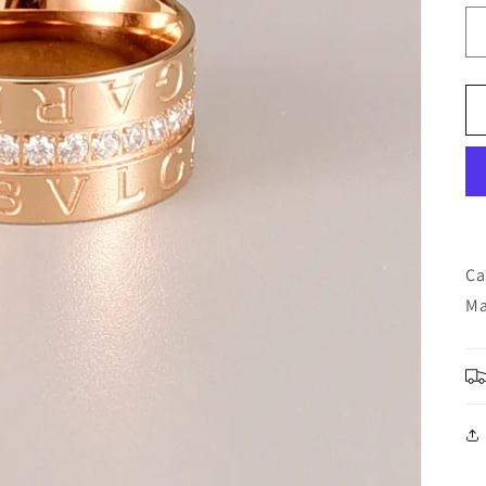
Ca
Ma